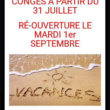
CONGÉS À PARTIR DU
31 JUILLET
RÉ-OUVERTURE LE
MARDI 1er
SEPTEMBRE
Illustration Service Atelier Djack Motorcycles –
Réparations motos, scooters
Djack MotorCycles © Copyright 2010 -
2026 | Tous droits
réservés | Réalisé par
Netcom Agency