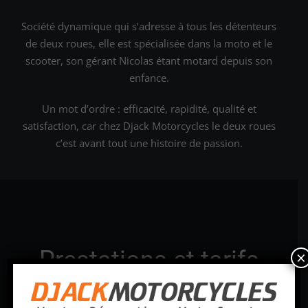
Société dynamique qui s’adresse à tous les détenteurs
de deux roues, elle est spécialisée dans la moto et le
scooter, son gérant Nicolas étant motard depuis son
enfance.
Un mot d’ordre : efficacité, rapidité, qualité et
satisfaction, car chez Djack Motorcycles le deux roues
c’est avant tout une histoire de passion.
Prestations et tarifs
×