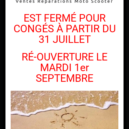
EST FERMÉ POUR
CONGÉS À PARTIR DU
31 JUILLET
FORFAIT VIDANGE
24.17 H.T. de main d’œuvre
RÉ-OUVERTURE LE
+
fournitures en supplément
MARDI 1er
SEPTEMBRE
FORFAIT POSE PNEUS
Directement à l’atelier
à partir de 22€50 H.T.